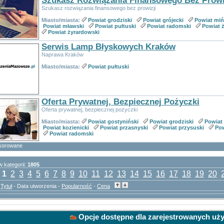
Szukasz Rozwiązania Finansowego Bez Prowi
Szukasz rozwiązania finansowego bez prowizji
Miasto/miasta:
Powiat grodziski
Powiat grójecki
Powiat miń
Powiat mławski
Powiat pułtuski
Powiat radomski
Powiat 
Powiat żyrardowski
Serwis Lamp Błyskowych Kraków
Naprawa Kraków
Miasto/miasta:
Powiat pułtuski
Oferta Prywatnej, Bezpiecznej Pożyczki
Oferta prywatnej, bezpiecznej pożyczki
Miasto/miasta:
Powiat gostyniński
Powiat grodziski
Powiat 
Powiat kozienicki
Powiat przasnyski
Powiat przysuski
Pow
Powiat radomski
sorowane
 kategorii:
1805
:
1
2
3
4
5
6
7
8
9
10
11
12
13
14
15
16
17
18
19
20
:
Tytuł
- Data utworzenia -
Popularność
-
Cena
Opcje dostępne dla zarejestrowanych uż