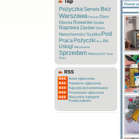
Tagi
Miasto/m
Powiat p
Bez
Pożyczka
Serwis
Warszawa
Dom
Fitness
Rowerów
Klienta
Szuka
Naprawa
Zastaw
Domu
Pod
Nieruchomości
Szybka
Pożyczki
Praca
Bik
Biuro
Usługi
Mieszkanie
Sprzedam
Niemczech
Tanio
Pracy
RSS
Nowe ogłoszenia
Popularne ogłoszenia
Najczęściej komentowane
Promowane ogłoszenia
Wszystkie kategorie
Powiat pułtuski