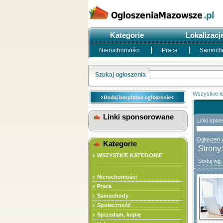
Kategorie
Lokalizacj
Nieruchomości
Praca
Samoch
Szukaj ogłoszenia
Wszystkie lo
Linki sponsorowane
Linki spon
Ogłoszeń w
Kategorie
Strony
WSZYSTKIE KATEGORIE
Sortuj wg
Nieruchomości
Praca
Samochody
Społeczność
Sprzedam, kupię