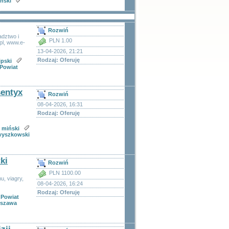
ński
Rozwiń
adztwo i
PLN 1.00
pl, www.e-
13-04-2026, 21:21
Rodzaj: Oferuję
ipski
Powiat
sentyx
Rozwiń
08-04-2026, 16:31
Rodzaj: Oferuję
 miński
wyszkowski
ki
Rozwiń
PLN 1100.00
u, viagry,
08-04-2026, 16:24
Rodzaj: Oferuję
Powiat
szawa