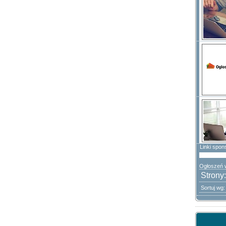
Linki spon
Ogłoszeń w
Strony
Sortuj wg