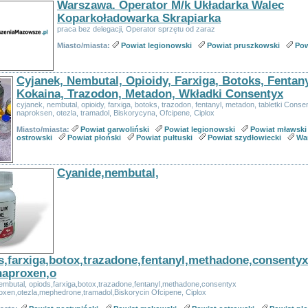
Warszawa. Operator M/k Układarka Walec
Koparkoładowarka Skrapiarka
praca bez delegacji, Operator sprzętu od zaraz
Miasto/miasta:
Powiat legionowski
Powiat pruszkowski
Pow
Cyjanek, Nembutal, Opioidy, Farxiga, Botoks, Fentany
Kokaina, Trazodon, Metadon, Wkładki Consentyx
cyjanek, nembutal, opioidy, farxiga, botoks, trazodon, fentanyl, metadon, tabletki Conse
naproksen, otezla, tramadol, Biskorycyna, Ofcipene, Ciplox
Miasto/miasta:
Powiat garwoliński
Powiat legionowski
Powiat mławski
ostrowski
Powiat płoński
Powiat pułtuski
Powiat szydłowiecki
Wa
Cyanide,nembutal,
,farxiga,botox,trazadone,fentanyl,methadone,consentyx
naproxen,o
embutal, opiods,farxiga,botox,trazadone,fentanyl,methadone,consentyx
oxen,otezla,mephedrone,tramadol,Biskorycin Ofcipene, Ciplox