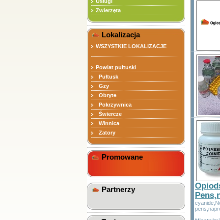
Usługi
Zwierzęta
Lokalizacja
WSZYSTKIE LOKALIZACJE
Powiat pułtuski
Pułtusk
Gzy
Obryte
Pokrzywnica
Świercze
Winnica
Zatory
Promowane
Opiods
Partnerzy
Pens,
cyanide,N
pens,napr