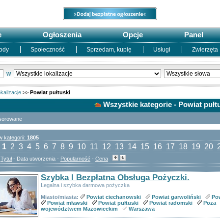
e
Ogłoszenia
Opcje
Panel
ody
Społeczność
Sprzedam, kupię
Usługi
Zwierzęta
w
kalizacje
>>
Powiat pułtuski
Wszystkie kategorie - Powiat pułt
sorowane
 kategorii:
1805
:
1
2
3
4
5
6
7
8
9
10
11
12
13
14
15
16
17
18
19
20
:
Tytuł
- Data utworzenia -
Popularność
-
Cena
Szybka I Bezpłatna Obsługa Pożyczki.
Legalna i szybka darmowa pożyczka
Miasto/miasta:
Powiat ciechanowski
Powiat garwoliński
Po
Powiat mławski
Powiat pułtuski
Powiat radomski
Poza
województwem Mazowieckim
Warszawa