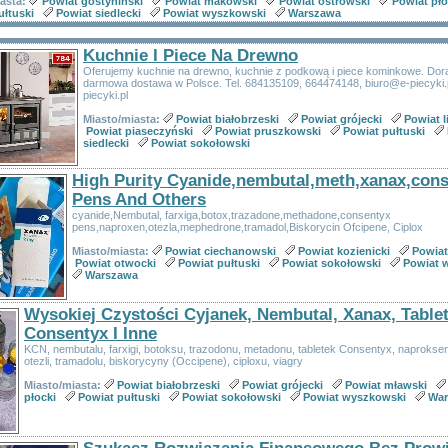
iasta:
Powiat gostyniński
Powiat makowski
Powiat ostrowski
Powiat pło
ułtuski
Powiat siedlecki
Powiat wyszkowski
Warszawa
Kuchnie I Piece Na Drewno
Oferujemy kuchnie na drewno, kuchnie z podkową i piece kominkowe. Dor
darmowa dostawa w Polsce. Tel. 684135109, 664474148, biuro@e-piecyki.
piecyki.pl
Miasto/miasta:
Powiat białobrzeski
Powiat grójecki
Powiat l
Powiat piaseczyński
Powiat pruszkowski
Powiat pułtuski
siedlecki
Powiat sokołowski
High Purity Cyanide,nembutal,meth,xanax,con
Pens And Others
cyanide,Nembutal, farxiga,botox,trazadone,methadone,consentyx
pens,naproxen,otezla,mephedrone,tramadol,Biskorycin Ofcipene, Ciplox
Miasto/miasta:
Powiat ciechanowski
Powiat kozienicki
Powiat
Powiat otwocki
Powiat pułtuski
Powiat sokołowski
Powiat 
Warszawa
Wysokiej Czystości Cyjanek, Nembutal, Xanax, Tablet
Consentyx I Inne
KCN, nembutalu, farxigi, botoksu, trazodonu, metadonu, tabletek Consentyx, naproksen
otezli, tramadolu, biskorycyny (Occipene), ciploxu, viagry
Miasto/miasta:
Powiat białobrzeski
Powiat grójecki
Powiat mławski
płocki
Powiat pułtuski
Powiat sokołowski
Powiat wyszkowski
War