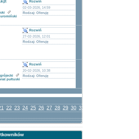
zji
Rozwiń
02-03-2026, 14:59
ski
Rodzaj: Oferuję
żuromiński
Rozwiń
27-02-2026, 12:01
Rodzaj: Oferuję
Rozwiń
20-02-2026, 10:38
grójecki
Rodzaj: Oferuję
iat pułtuski
21
22
23
24
25
26
27
28
29
30
31
32
33
34
35
36
37
3
ytkowników