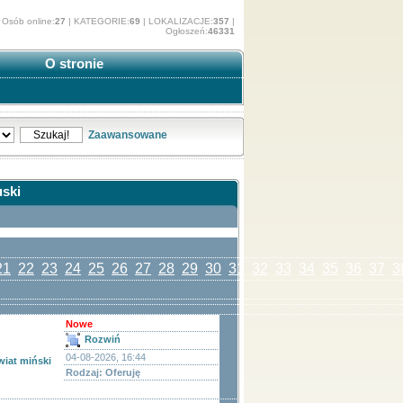
Osób online:
27
| KATEGORIE:
69
| LOKALIZACJE:
357
|
Ogłoszeń:
46331
O stronie
Zaawansowane
uski
21
22
23
24
25
26
27
28
29
30
31
32
33
34
35
36
37
3
Nowe
Rozwiń
04-08-2026, 16:44
wiat miński
Rodzaj: Oferuję