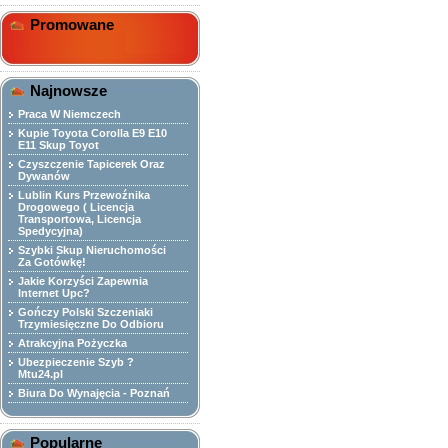
Promowane
Najnowsze
Praca W Niemczech
Kupie Toyota Corolla E9 E10
E11 Skup Toyot
Czyszczenie Tapicerek Oraz
Dywanów
Lublin Kurs Przewoźnika
Drogowego ( Licencja
Transportowa, Licencja
Spedycyjna)
Szybki Skup Nieruchomości
Za Gotówkę!
Jakie Korzyści Zapewnia
Internet Upc?
Gończy Polski Szczeniaki
Trzymiesięczne Do Odbioru
Atrakcyjna Pożyczka
Ubezpieczenie Szyb ?
Mtu24.pl
Biura Do Wynajęcia - Poznań
Popularne