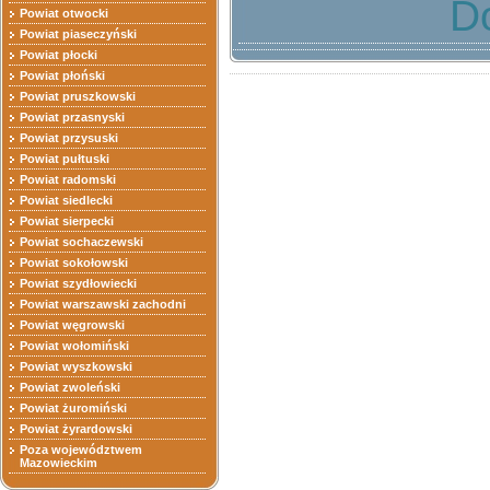
D
Powiat otwocki
Powiat piaseczyński
Powiat płocki
Powiat płoński
Powiat pruszkowski
Powiat przasnyski
Powiat przysuski
Powiat pułtuski
Powiat radomski
Powiat siedlecki
Powiat sierpecki
Powiat sochaczewski
Powiat sokołowski
Powiat szydłowiecki
Powiat warszawski zachodni
Powiat węgrowski
Powiat wołomiński
Powiat wyszkowski
Powiat zwoleński
Powiat żuromiński
Powiat żyrardowski
Poza województwem
Mazowieckim