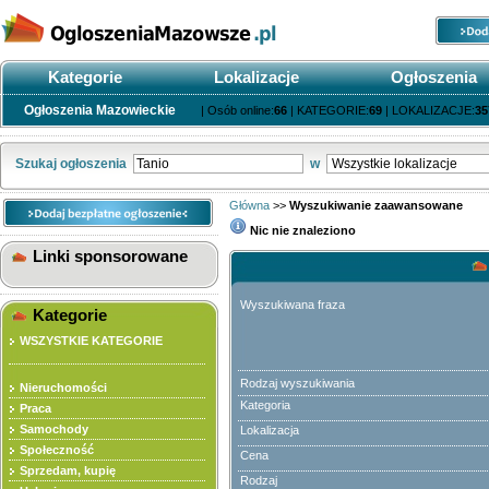
Kategorie
Lokalizacje
Ogłoszenia
Ogłoszenia Mazowieckie
| Osób online:
66
| KATEGORIE:
69
| LOKALIZACJE:
35
Szukaj ogłoszenia
w
Główna
>>
Wyszukiwanie zaawansowane
Nic nie znaleziono
Linki sponsorowane
Wyszukiwana fraza
Kategorie
WSZYSTKIE KATEGORIE
Rodzaj wyszukiwania
Nieruchomości
Kategoria
Praca
Samochody
Lokalizacja
Społeczność
Cena
Sprzedam, kupię
Rodzaj