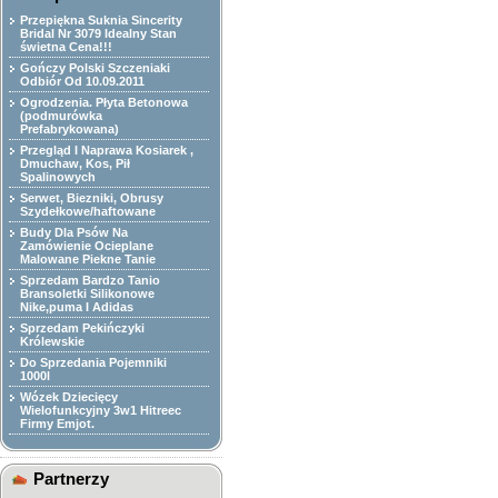
Przepiękna Suknia Sincerity
Bridal Nr 3079 Idealny Stan
świetna Cena!!!
Gończy Polski Szczeniaki
Odbiór Od 10.09.2011
Ogrodzenia. Płyta Betonowa
(podmurówka
Prefabrykowana)
Przegląd I Naprawa Kosiarek ,
Dmuchaw, Kos, Pił
Spalinowych
Serwet, Biezniki, Obrusy
Szydełkowe/haftowane
Budy Dla Psów Na
Zamówienie Ocieplane
Malowane Piekne Tanie
Sprzedam Bardzo Tanio
Bransoletki Silikonowe
Nike,puma I Adidas
Sprzedam Pekińczyki
Królewskie
Do Sprzedania Pojemniki
1000l
Wózek Dziecięcy
Wielofunkcyjny 3w1 Hitreec
Firmy Emjot.
Partnerzy