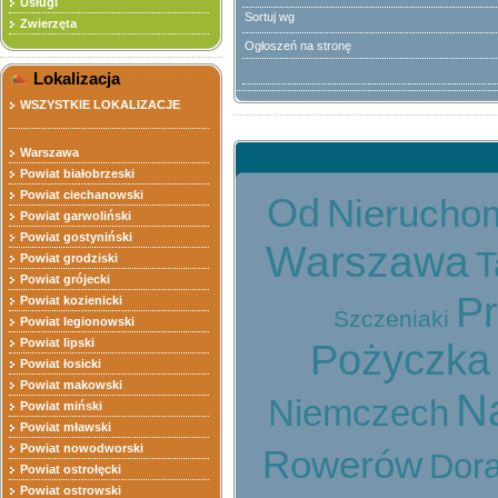
Usługi
Sortuj wg
Zwierzęta
Ogłoszeń na stronę
Lokalizacja
WSZYSTKIE LOKALIZACJE
Warszawa
Powiat białobrzeski
Powiat ciechanowski
Od
Nierucho
Powiat garwoliński
Powiat gostyniński
Warszawa
T
Powiat grodziski
Powiat grójecki
P
Powiat kozienicki
Szczeniaki
Powiat legionowski
Powiat lipski
Pożyczka
Powiat łosicki
Powiat makowski
N
Niemczech
Powiat miński
Powiat mławski
Powiat nowodworski
Rowerów
Dor
Powiat ostrołęcki
Powiat ostrowski