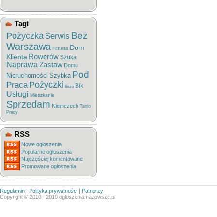
Tagi
Bez
Pożyczka
Serwis
Warszawa
Dom
Fitness
Rowerów
Klienta
Szuka
Naprawa
Zastaw
Domu
Pod
Nieruchomości
Szybka
Pożyczki
Praca
Bik
Biuro
Usługi
Mieszkanie
Sprzedam
Niemczech
Tanio
Pracy
RSS
Nowe ogłoszenia
Popularne ogłoszenia
Najczęściej komentowane
Promowane ogłoszenia
Regulamin
|
Polityka prywatności
|
Patnerzy
Copyright © 2010 - 2010 ogloszeniamazowsze.pl