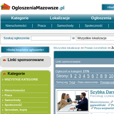
Kategorie
Lokalizacje
Ogłoszenia
Nieruchomości
Praca
Samochody
Społeczność
Szukaj ogłoszenia
w
Wszystkie lokalizacje
>>
Powiat żuromiński
>>
Ż
Linki sponsorowane
Linki sponsorowane
Ogłoszeń w kategorii:
1776
Kategorie
Strony:
1
2
3
4
5
6
7
8
9
10
WSZYSTKIE KATEGORIE
Sortuj wg:
Tytuł
- Data utworzenia -
Popularno
Nieruchomości
Szybka Dar
Praca
Potrzebuję szybkie
Samochody
Miasto/miasta:
Społeczność
garwoliński
P
Poza wojewód
Sprzedam, kupię