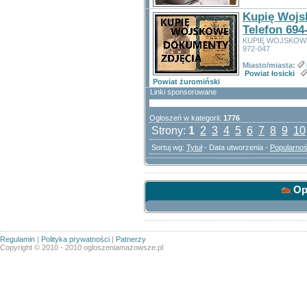
Kupię Wojs
Telefon 694
KUPIĘ WOJSKOWE
972-047
Miasto/miasta:
Powiat łosicki
Powiat żuromiński
Linki sponsorowane
Ogłoszeń w kategorii:
1776
Strony:
1
2
3
4
5
6
7
8
9
10
Sortuj wg:
Tytuł
- Data utworzenia -
Popularno
Opc
Regulamin
|
Polityka prywatności
|
Patnerzy
Copyright © 2010 - 2010 ogloszeniamazowsze.pl