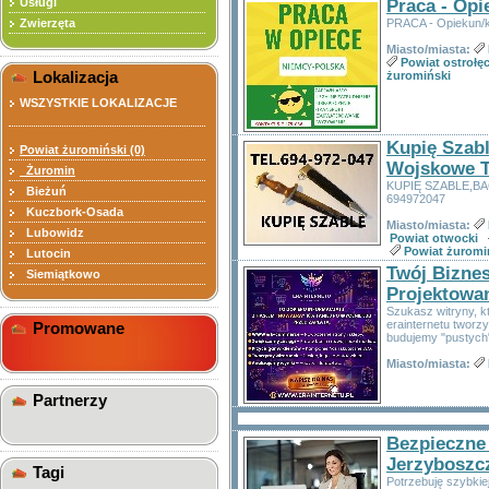
Usługi
Praca - Opi
Zwierzęta
PRACA - Opiekun/
Miasto/miasta:
Powiat ostrołęc
Lokalizacja
żuromiński
WSZYSTKIE LOKALIZACJE
Kupię Szabl
Powiat żuromiński (0)
Wojskowe T
Żuromin
KUPIĘ SZABLE,B
Bieżuń
694972047
Kuczbork-Osada
Miasto/miasta:
Lubowidz
Powiat otwocki
Powiat żuromi
Lutocin
Twój Bizne
Siemiątkowo
Projektowa
Szukasz witryny, k
erainternetu tworz
Promowane
budujemy "pustych"
Miasto/miasta:
Partnerzy
Bezpieczne
Jerzyboszc
Tagi
Potrzebuję szybkie