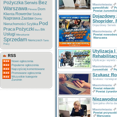
Bez
Pożyczka
Serwis
Miasto/miasta:
Warszawa
garwoliński
Po
Dom
Fitness
Powiat żuromińs
Rowerów
Klienta
Szuka
Dojazdowy 
Naprawa
Zastaw
Domu
Shoprider,
Pod
Nieruchomości
Szybka
Dojazdowy Serwis 
Pożyczki
Praca
Bik
Biuro
Miasto/miasta:
Usługi
Powiat nowodwo
Mieszkanie
Warszawa
Sprzedam
Niemczech
Tanio
Pracy
Utylizacja 
RSS
Rehabilita
Utylizacja i wywóz 
Nowe ogłoszenia
Popularne ogłoszenia
Miasto/miasta:
Najczęściej komentowane
żuromiński
Po
Promowane ogłoszenia
Szukasz Ro
Wszystkie kategorie
Szukasz rozwiązani
Żuromin
Miasto/miasta:
Powiat mławski
Powiat żyrardo
Niezawodn
Specjalna oferta d
Miasto/miasta:
Powiat przysuski
Warszawa