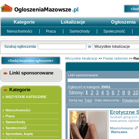
Kategorie
Lokalizacje
Ogłoszenia
Nieruchomości
Praca
Samochody
Społeczność
Szukaj ogłoszenia
w
Wszystkie lokalizacje
>>
Powiat radomski
>>
Ra
Linki sponsorowane
Linki sponsorowane
Ogłoszeń w kategorii:
29451
Kategorie
Strony:
1
2
3
4
5
6
7
8
9
10
WSZYSTKIE KATEGORIE
Sortuj wg:
Tytuł
- Data utworzenia -
Popularno
Nieruchomości
Erotyczne 
Praca
Szukam gorących zn
www.anons.vip/dor
Samochody
Społeczność
Miasto/miasta:
Warszawa
Sprzedam, kupię