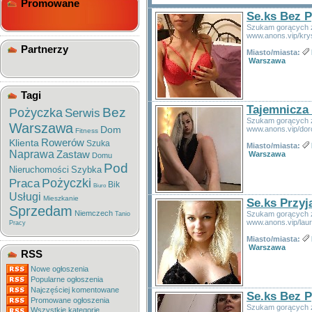
Promowane
Se.ks Bez P
Szukam gorących zn
www.anons.vip/kry
Partnerzy
Miasto/miasta:
Warszawa
Tagi
Tajemnicza 
Bez
Pożyczka
Serwis
Szukam gorących zn
Warszawa
Dom
www.anons.vip/dor
Fitness
Rowerów
Klienta
Szuka
Miasto/miasta:
Naprawa
Zastaw
Warszawa
Domu
Pod
Nieruchomości
Szybka
Pożyczki
Praca
Bik
Biuro
Usługi
Mieszkanie
Se.ks Przyj
Sprzedam
Niemczech
Szukam gorących zn
Tanio
www.anons.vip/lau
Pracy
Miasto/miasta:
Warszawa
RSS
Nowe ogłoszenia
Popularne ogłoszenia
Najczęściej komentowane
Se.ks Bez P
Promowane ogłoszenia
Szukam gorących zn
Wszystkie kategorie