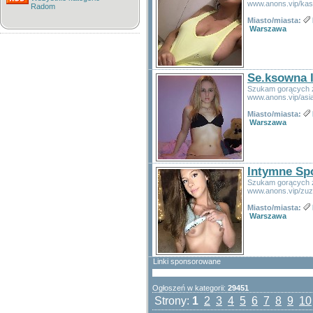
www.anons.vip/kas
Radom
Miasto/miasta:
Warszawa
Se.ksowna 
Szukam gorących zn
www.anons.vip/asi
Miasto/miasta:
Warszawa
Intymne Sp
Szukam gorących zn
www.anons.vip/zu
Miasto/miasta:
Warszawa
Linki sponsorowane
Ogłoszeń w kategorii:
29451
Strony:
1
2
3
4
5
6
7
8
9
10