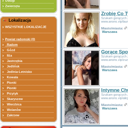
Usługi
Zwierzęta
Zrobię Co T
Szukam gorących zn
Lokalizacja
www.anons.vip/lau
WSZYSTKIE LOKALIZACJE
Miasto/miasta:
Warszawa
Powiat radomski (0)
Radom
Gózd
Gorące Spo
Iłża
Szukam gorących zn
www.anons.vip/zu
Jastrzębia
Jedlińsk
Miasto/miasta:
Warszawa
Jedlnia-Letnisko
Kowala
Pionki
Pionki
Intymne Ch
Przytyk
Szukam gorących zn
www.anons.vip/alic
Skaryszew
Wierzbica
Miasto/miasta:
Warszawa
Wolanów
Zakrzew