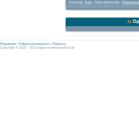
Sortuj wg:
Tytuł
- Data utworzenia -
Popularno
Opc
Regulamin
|
Polityka prywatności
|
Patnerzy
Copyright © 2010 - 2010 ogloszeniamazowsze.pl