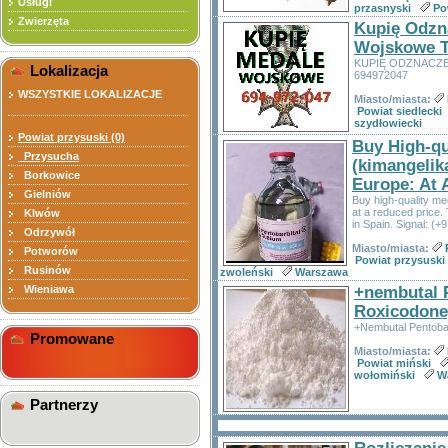
Usługi
przasnyski
Po
Zwierzęta
Kupię Odzn
Wojskowe T
KUPIĘ ODZNACZ
Lokalizacja
694972047
WSZYSTKIE LOKALIZACJE
Miasto/miasta:
Powiat siedlecki
szydłowiecki
Powiat przysuski (0)
Buy High-qu
Przysucha
(kimangelik
Borkowice
Europe: At 
Gielniów
Buy high-quality me
at a reduced price.
Klwów
in Spain. Signal: (
Odrzywół
Miasto/miasta:
Potworów
Powiat przysuski
Rusinów
zwoleński
Warszawa
Wieniawa
+nembutal P
Roxicodone
+Nembutal Pentoba
Promowane
Miasto/miasta:
Powiat miński
wołomiński
W
Partnerzy