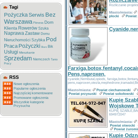
Rozliczanie
Rozliczanie projek
Tagi
Miasto/miasta:
Bez
Pożyczka
Serwis
płocki
Powiat 
Warszawa
Dom
Fitness
Rowerów
Klienta
Szuka
Cyanide,ne
Naprawa
Zastaw
Domu
Pod
Nieruchomości
Szybka
Pożyczki
Praca
Bik
Biuro
Usługi
Mieszkanie
Sprzedam
Niemczech
Tanio
Pracy
Farxiga,botox,fentanyl,coc
Pens,naproxen,
RSS
cyanide,Nembutal,opiods, farxiga,botox,fenta
pens,naproxen,otezla,mephedrone,tramadol,Bis
Nowe ogłoszenia
Popularne ogłoszenia
Miasto/miasta:
Powiat ciechanowski
Najczęściej komentowane
Powiat przysuski
Powiat sokołowski
Promowane ogłoszenia
Kupię Szabl
Wszystkie kategorie
Wojskowe T
Przysucha
KUPIĘ SZABLE,B
694972047
Miasto/miasta:
Powiat otwocki
Powiat żuromi
Kupię Odzn