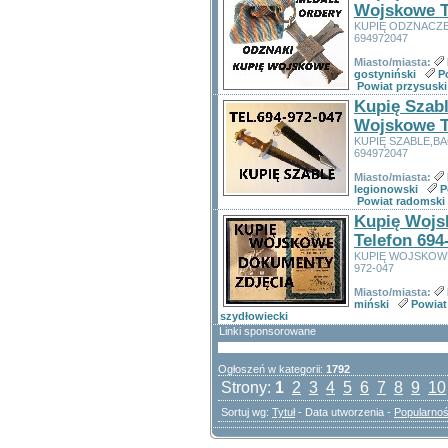
Wojskowe T
KUPIĘ ODZNACZ
694972047
Miasto/miasta:
gostyniński
P
Powiat przysuski
Kupię Szabl
Wojskowe T
KUPIĘ SZABLE,B
694972047
Miasto/miasta:
legionowski
P
Powiat radomski
Kupię Wojs
Telefon 694
KUPIĘ WOJSKOWE
972-047
Miasto/miasta:
miński
Powiat
szydłowiecki
Linki sponsorowane
Ogłoszeń w kategorii:
1792
Strony:
1
2
3
4
5
6
7
8
9
10
Sortuj wg:
Tytuł
- Data utworzenia -
Popularno