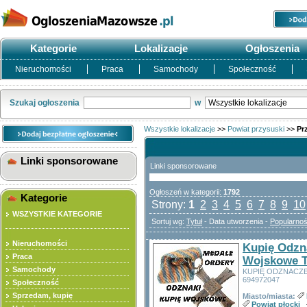
Kategorie
Lokalizacje
Ogłoszenia
Nieruchomości
Praca
Samochody
Społeczność
Szukaj ogłoszenia
w
Wszystkie lokalizacje
>>
Powiat przysuski
>>
Pr
Linki sponsorowane
Linki sponsorowane
Ogłoszeń w kategorii:
1792
Kategorie
Strony:
1
2
3
4
5
6
7
8
9
10
WSZYSTKIE KATEGORIE
Sortuj wg:
Tytuł
- Data utworzenia -
Popularno
Nieruchomości
Kupię Odzn
Praca
Wojskowe T
Samochody
KUPIĘ ODZNACZ
694972047
Społeczność
Sprzedam, kupię
Miasto/miasta:
Powiat płocki