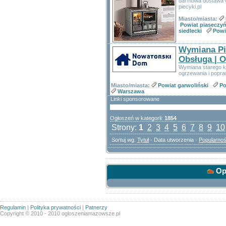
darmowa dostawa w
piecyki.pl
Miasto/miasta:
Powiat piaseczyń
siedlecki
Powi
Wymiana Pi
Obsługa | 
Wymiana starego ko
ogrzewania i popra
Miasto/miasta:
Powiat garwoliński
Po
Warszawa
Linki sponsorowane
Ogłoszeń w kategorii:
1854
Strony:
1
2
3
4
5
6
7
8
9
10
Sortuj wg:
Tytuł
- Data utworzenia -
Popularno
Opc
Regulamin
|
Polityka prywatności
|
Patnerzy
Copyright © 2010 - 2010 ogloszeniamazowsze.pl