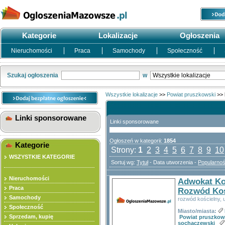
Kategorie
Lokalizacje
Ogłoszenia
Nieruchomości
Praca
Samochody
Społeczność
Szukaj ogłoszenia
w
Wszystkie lokalizacje
>>
Powiat pruszkowski
>>
Linki sponsorowane
Linki sponsorowane
Ogłoszeń w kategorii:
1854
Kategorie
Strony:
1
2
3
4
5
6
7
8
9
10
WSZYSTKIE KATEGORIE
Sortuj wg:
Tytuł
- Data utworzenia -
Popularno
Nieruchomości
Adwokat Ko
Praca
Rozwód Koś
Samochody
rozwód kościelny, 
Społeczność
Miasto/miasta:
Sprzedam, kupię
Powiat pruszkow
sochaczewski