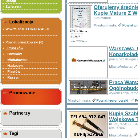
Usługi
Oferujemy średnie
Zwierzęta
Kupie Mature Z 
Kup maturę
Lokalizacja
Miasto/miasta:
Powiat p
WSZYSTKIE LOKALIZACJE
Powiat pruszkowski (0)
Warszawa. 
Pruszków
Koparkoład
Brwinów
praca bez delegacj
Michałowice
Nadarzyn
Miasto/miasta:
Piastów
Raszyn
Praca Wars
Ogólnobudo
Promowane
wykończenia, remo
Miasto/miasta:
Powiat legionowski
P
Partnerzy
Kupię Szabl
Wojskowe T
KUPIĘ SZABLE,B
694972047
Tagi
Miasto/miasta: