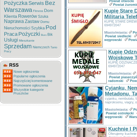
Powiat otwocki
Bez
Pożyczka
Serwis
Powiat żuromi
Warszawa
Dom
Kupię Stare 
Fitness
Rowerów
Klienta
Militaria Tel
Szuka
Naprawa
Zastaw
KUPIĘ STARE DREW
Domu
694972047
Pod
Nieruchomości
Szybka
Miasto/miasta:
Po
Pożyczki
Praca
Bik
Biuro
Powiat siedlecki
Usługi
węgrowski
Powi
Mieszkanie
Sprzedam
Niemczech
Tanio
Kupię Odzn
Pracy
Wojskowe T
KUPIĘ ODZNACZ
RSS
694972047
Nowe ogłoszenia
Miasto/miasta:
Popularne ogłoszenia
Powiat piaseczyń
Najczęściej komentowane
radomski
Powi
Promowane ogłoszenia
Cyjanku, Nem
Wszystkie kategorie
Metadonu, Ta
Pruszków
cyjanku, nembutalu, f
naproksenu, viagry, o
Miasto/miasta:
Po
Powiat ostrołęcki
węgrowski
War
Kuchnie I 
Oferujemy kuchnie 