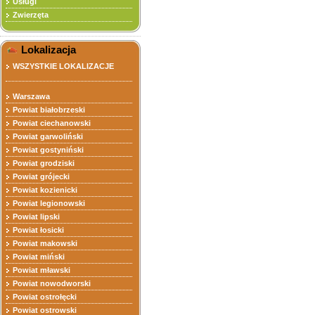
Usługi
Zwierzęta
Lokalizacja
WSZYSTKIE LOKALIZACJE
Warszawa
Powiat białobrzeski
Powiat ciechanowski
Powiat garwoliński
Powiat gostyniński
Powiat grodziski
Powiat grójecki
Powiat kozienicki
Powiat legionowski
Powiat lipski
Powiat łosicki
Powiat makowski
Powiat miński
Powiat mławski
Powiat nowodworski
Powiat ostrołęcki
Powiat ostrowski