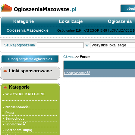
Kategorie
Lokalizacje
Ogłoszenia
Ogłoszenia Mazowieckie
| Osób online:
119
| KATEGORIE:
69
| LOKALIZACJE:
3
Szukaj ogłoszenia
w
Głowna
>>
Forum
Linki sponsorowane
Dodaj wiadomość
Kategorie
WSZYSTKIE KATEGORIE
Nieruchomości
Praca
Samochody
Społeczność
Sprzedam, kupię