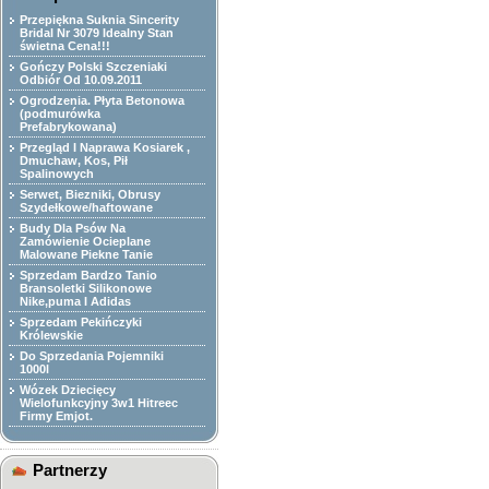
Przepiękna Suknia Sincerity
Bridal Nr 3079 Idealny Stan
świetna Cena!!!
Gończy Polski Szczeniaki
Odbiór Od 10.09.2011
Ogrodzenia. Płyta Betonowa
(podmurówka
Prefabrykowana)
Przegląd I Naprawa Kosiarek ,
Dmuchaw, Kos, Pił
Spalinowych
Serwet, Biezniki, Obrusy
Szydełkowe/haftowane
Budy Dla Psów Na
Zamówienie Ocieplane
Malowane Piekne Tanie
Sprzedam Bardzo Tanio
Bransoletki Silikonowe
Nike,puma I Adidas
Sprzedam Pekińczyki
Królewskie
Do Sprzedania Pojemniki
1000l
Wózek Dziecięcy
Wielofunkcyjny 3w1 Hitreec
Firmy Emjot.
Partnerzy