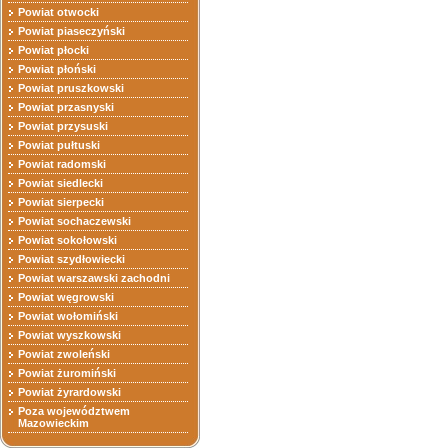
Powiat otwocki
Powiat piaseczyński
Powiat płocki
Powiat płoński
Powiat pruszkowski
Powiat przasnyski
Powiat przysuski
Powiat pułtuski
Powiat radomski
Powiat siedlecki
Powiat sierpecki
Powiat sochaczewski
Powiat sokołowski
Powiat szydłowiecki
Powiat warszawski zachodni
Powiat węgrowski
Powiat wołomiński
Powiat wyszkowski
Powiat zwoleński
Powiat żuromiński
Powiat żyrardowski
Poza województwem
Mazowieckim