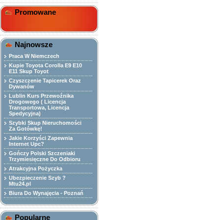
Promowane
Najnowsze
Praca W Niemczech
Kupie Toyota Corolla E9 E10
E11 Skup Toyot
Czyszczenie Tapicerek Oraz
Dywanów
Lublin Kurs Przewoźnika
Drogowego ( Licencja
Transportowa, Licencja
Spedycyjna)
Szybki Skup Nieruchomości
Za Gotówkę!
Jakie Korzyści Zapewnia
Internet Upc?
Gończy Polski Szczeniaki
Trzymiesięczne Do Odbioru
Atrakcyjna Pożyczka
Ubezpieczenie Szyb ?
Mtu24.pl
Biura Do Wynajęcia - Poznań
Popularne