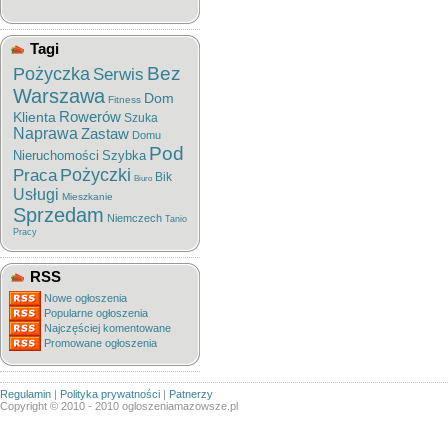
Tagi
Bez
Pożyczka
Serwis
Warszawa
Dom
Fitness
Rowerów
Klienta
Szuka
Naprawa
Zastaw
Domu
Pod
Nieruchomości
Szybka
Pożyczki
Praca
Bik
Biuro
Usługi
Mieszkanie
Sprzedam
Niemczech
Tanio
Pracy
RSS
Nowe ogłoszenia
Popularne ogłoszenia
Najczęściej komentowane
Promowane ogłoszenia
Regulamin
|
Polityka prywatności
|
Patnerzy
Copyright © 2010 - 2010 ogloszeniamazowsze.pl